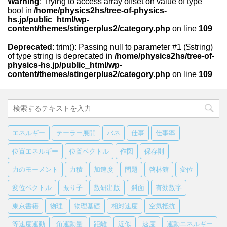
Warning
: Trying to access array offset on value of type
bool in
/home/physics2hs/tree-of-physics-
hs.jp/public_html/wp-
content/themes/stingerplus2/category.php
on line
109
Deprecated
: trim(): Passing null to parameter #1 ($string)
of type string is deprecated in
/home/physics2hs/tree-of-
physics-hs.jp/public_html/wp-
content/themes/stingerplus2/category.php
on line
109
エネルギー
テーラー展開
バネ
仕事
仕事率
位置エネルギー
位置ベクトル
作図
保存則
力のモーメント
力積
加速度
問題
啓林館
変位
変位ベクトル
振り子
数研出版
斜面
有効数字
東京書籍
物理
物理基礎
相対速度
空気抵抗
等速度運動
角運動量
距離
近似
速度
運動エネルギー