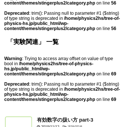
content/themes/stingerplus2/category.php
on line
56
Deprecated
: trim(): Passing null to parameter #1 ($string)
of type string is deprecated in
/home/physics2hs/tree-of-
physics-hs.jp/public_html/wp-
content/themes/stingerplus2/category.php
on line
56
「実験関連」 一覧
Warning
: Trying to access array offset on value of type
bool in
/home/physics2hs/tree-of-physics-
hs.jp/public_html/wp-
content/themes/stingerplus2/category.php
on line
69
Deprecated
: trim(): Passing null to parameter #1 ($string)
of type string is deprecated in
/home/physics2hs/tree-of-
physics-hs.jp/public_html/wp-
content/themes/stingerplus2/category.php
on line
69
有効数字の扱い方 part-3
2019/11/12
-
実験関連