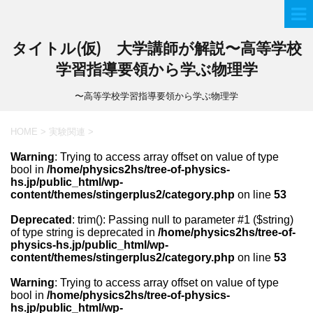
タイトル(仮) 大学講師が解説〜高等学校
学習指導要領から学ぶ物理学
〜高等学校学習指導要領から学ぶ物理学
HOME
>
実験関連
>
Warning
: Trying to access array offset on value of type
bool in
/home/physics2hs/tree-of-physics-
hs.jp/public_html/wp-
content/themes/stingerplus2/category.php
on line
53
Deprecated
: trim(): Passing null to parameter #1 ($string)
of type string is deprecated in
/home/physics2hs/tree-of-
physics-hs.jp/public_html/wp-
content/themes/stingerplus2/category.php
on line
53
Warning
: Trying to access array offset on value of type
bool in
/home/physics2hs/tree-of-physics-
hs.jp/public_html/wp-