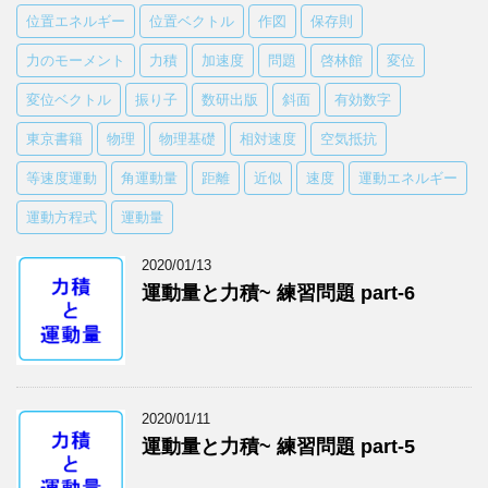
位置エネルギー
位置ベクトル
作図
保存則
力のモーメント
力積
加速度
問題
啓林館
変位
変位ベクトル
振り子
数研出版
斜面
有効数字
東京書籍
物理
物理基礎
相対速度
空気抵抗
等速度運動
角運動量
距離
近似
速度
運動エネルギー
運動方程式
運動量
2020/01/13
運動量と力積~ 練習問題 part-6
2020/01/11
運動量と力積~ 練習問題 part-5