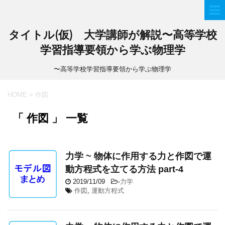
タイトル(仮) 大学講師が解説〜高等学校
学習指導要領から学ぶ物理学
〜高等学校学習指導要領から学ぶ物理学
HOME
>
作図
「 作図 」 一覧
力学 ~ 物体に作用する力と作図で運
動方程式を立てる方法 part-4
2019/11/09
-
力学
作図
,
運動方程式