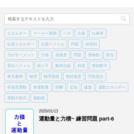
エネルギー
テーラー展開
バネ
仕事
仕事率
位置エネルギー
位置ベクトル
作図
保存則
力のモーメント
力積
加速度
問題
啓林館
変位
変位ベクトル
振り子
数研出版
斜面
有効数字
東京書籍
物理
物理基礎
相対速度
空気抵抗
等速度運動
角運動量
距離
近似
速度
運動エネルギー
運動方程式
運動量
2020/01/13
運動量と力積~ 練習問題 part-6