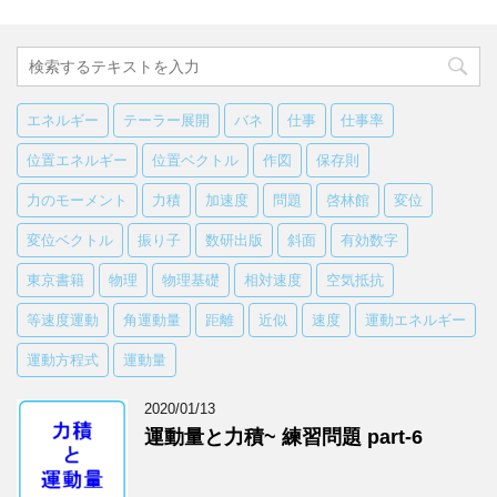
エネルギー
テーラー展開
バネ
仕事
仕事率
位置エネルギー
位置ベクトル
作図
保存則
力のモーメント
力積
加速度
問題
啓林館
変位
変位ベクトル
振り子
数研出版
斜面
有効数字
東京書籍
物理
物理基礎
相対速度
空気抵抗
等速度運動
角運動量
距離
近似
速度
運動エネルギー
運動方程式
運動量
2020/01/13
運動量と力積~ 練習問題 part-6