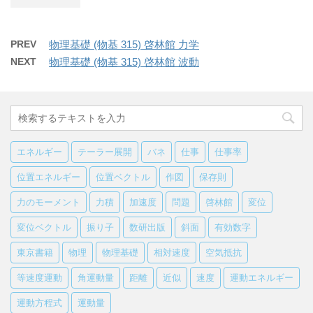
PREV
物理基礎 (物基 315) 啓林館 力学
NEXT
物理基礎 (物基 315) 啓林館 波動
エネルギー
テーラー展開
バネ
仕事
仕事率
位置エネルギー
位置ベクトル
作図
保存則
力のモーメント
力積
加速度
問題
啓林館
変位
変位ベクトル
振り子
数研出版
斜面
有効数字
東京書籍
物理
物理基礎
相対速度
空気抵抗
等速度運動
角運動量
距離
近似
速度
運動エネルギー
運動方程式
運動量