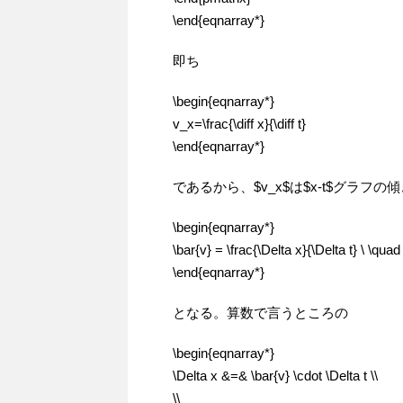
\end{eqnarray*}
即ち
\begin{eqnarray*}
v_x=\frac{\diff x}{\diff t}
\end{eqnarray*}
であるから、$v_x$は$x-t$グラフ
\begin{eqnarray*}
\bar{v} = \frac{\Delta x}{\Delta t} \ \
\end{eqnarray*}
となる。算数で言うところの
\begin{eqnarray*}
\Delta x &=& \bar{v} \cdot \Delta t \\
\\