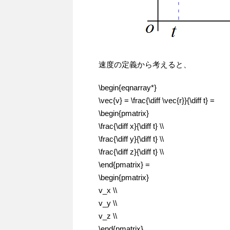
速度の定義から考えると、
\begin{eqnarray*}
\vec{v} = \frac{\diff \vec{r}}{\diff t} =
\begin{pmatrix}
\frac{\diff x}{\diff t} \\
\frac{\diff y}{\diff t} \\
\frac{\diff z}{\diff t} \\
\end{pmatrix} =
\begin{pmatrix}
v_x \\
v_y \\
v_z \\
\end{pmatrix}