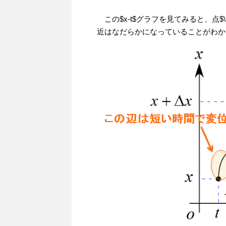
この$x-t$グラフを見てみると、点$\te
近はなだらかになっていることがわか