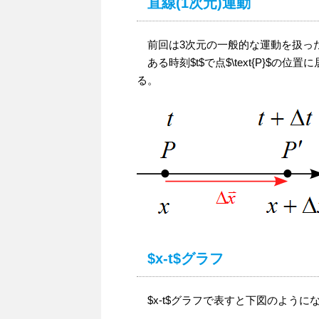
直線(1次元)運動
前回は3次元の一般的な運動を扱った
ある時刻$t$で点$\text{P}$の位置に居た
る。
$x-t$グラフ
$x-t$グラフで表すと下図のように