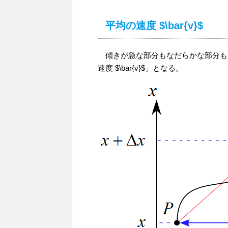
平均の速度 $\bar{v}$
傾きが急な部分もなだらかな部分も
速度 $\bar{v}$」となる。