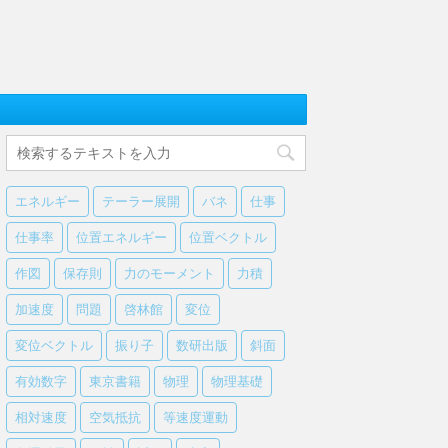
エネルギー
テーラー展開
バネ
仕事
仕事率
位置エネルギー
位置ベクトル
作図
保存則
力のモーメント
力積
加速度
問題
啓林館
変位
変位ベクトル
振り子
数研出版
斜面
有効数字
東京書籍
物理
物理基礎
相対速度
空気抵抗
等速度運動