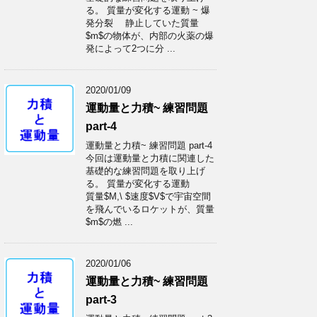
る。 質量が変化する運動 ~ 爆
発分裂 静止していた質量
$m$の物体が、内部の火薬の爆
発によって2つに分 ...
2020/01/09
運動量と力積~ 練習問題
part-4
運動量と力積~ 練習問題 part-4
今回は運動量と力積に関連した
基礎的な練習問題を取り上げ
る。 質量が変化する運動
質量$M,\ $速度$V$で宇宙空間
を飛んでいるロケットが、質量
$m$の燃 ...
2020/01/06
運動量と力積~ 練習問題
part-3