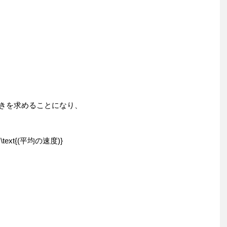
の傾きを求めることになり、
quad \text{(平均の速度)}