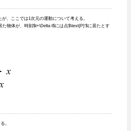
が、ここでは1次元の運動について考える。
物体が、時刻$t+\Delta t$には点$\text{P}'$に居たとす
なる。