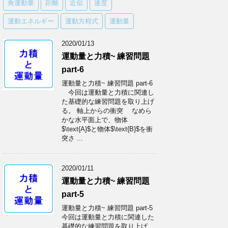
角運動量
距離
近似
速度
運動エネルギー
運動方程式
運動量
2020/01/13
運動量と力積~ 練習問題
part-6
運動量と力積~ 練習問題 part-6
今回は運動量と力積に関連し
た基礎的な練習問題を取り上げ
る。 軸上からの衝突 なめら
かな水平面上で、物体
$\text{A}$と物体$\text{B}$を衝
突さ ...
2020/01/11
運動量と力積~ 練習問題
part-5
運動量と力積~ 練習問題 part-5
今回は運動量と力積に関連した
基礎的な練習問題を取り上げ