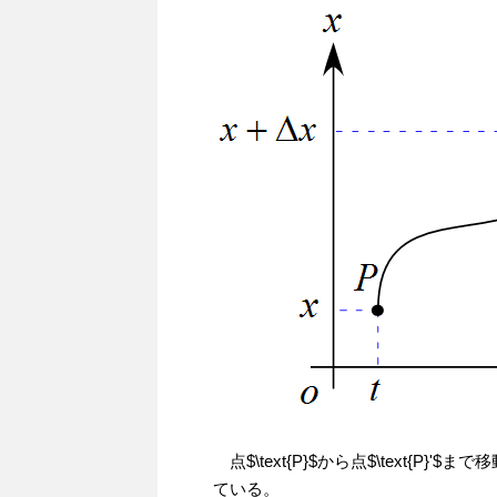
点$\text{P}$から点$\text{
ている。