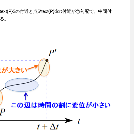
xt{P}$の付近と点$\text{P}'$の付近が急勾配で、中間付
る。