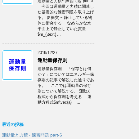
運動量と力積~ 練習問題 part-3
今回は運動量と力積に関連し
た基礎的な練習問題を取り上げ
る。 斜衝突 ~ 静止している物
体に衝突する なめらかな水
平面上で静止していた質量
$m_{\text{ ...
2019/12/27
運動量保存則
運動量保存則 「保存とは何
か？」についてはエネルギー保
存則の記事で解説した通りであ
る。 ここでは運動量の保存
則について解説する。 運動方
程式から保存則を考える 運
動方程式$m\vec{a} = ...
最近の投稿
運動量と力積~ 練習問題 part-6