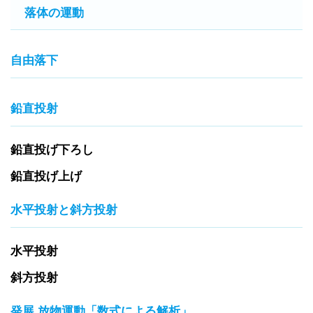
落体の運動
自由落下
鉛直投射
鉛直投げ下ろし
鉛直投げ上げ
水平投射と斜方投射
水平投射
斜方投射
発展 放物運動「数式による解析」