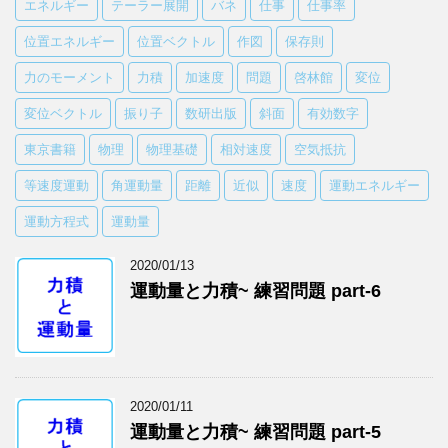
エネルギー
テーラー展開
バネ
仕事
仕事率
位置エネルギー
位置ベクトル
作図
保存則
力のモーメント
力積
加速度
問題
啓林館
変位
変位ベクトル
振り子
数研出版
斜面
有効数字
東京書籍
物理
物理基礎
相対速度
空気抵抗
等速度運動
角運動量
距離
近似
速度
運動エネルギー
運動方程式
運動量
2020/01/13
運動量と力積~ 練習問題 part-6
2020/01/11
運動量と力積~ 練習問題 part-5