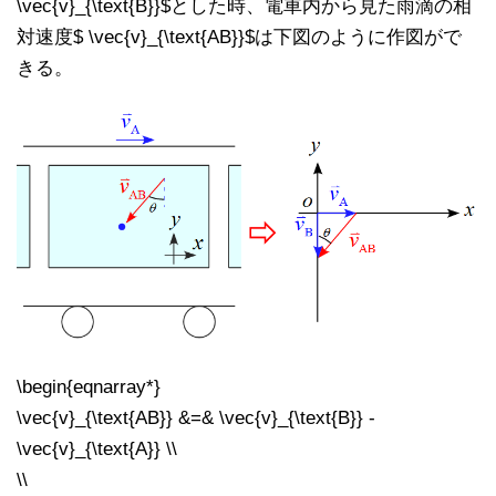
\vec{v}_{\text{B}}$とした時、電車内から見た雨滴の相
対速度$ \vec{v}_{\text{AB}}$は下図のように作図がで
きる。
\begin{eqnarray*}
\vec{v}_{\text{AB}} &=& \vec{v}_{\text{B}} -
\vec{v}_{\text{A}} \\
\\