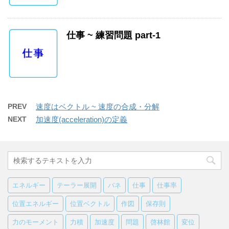
仕事 ~ 練習問題 part-1
PREV
速度はベクトル ~ 速度の合成・分解
NEXT
加速度(acceleration)の定義
エネルギー
テーラー展開
バネ
仕事
仕事率
位置エネルギー
位置ベクトル
作図
保存則
力のモーメント
力積
加速度
問題
啓林館
変位