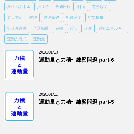
変位ベクトル
振り子
数研出版
斜面
有効数字
東京書籍
物理
物理基礎
相対速度
空気抵抗
等速度運動
角運動量
距離
近似
速度
運動エネルギー
運動方程式
運動量
2020/01/13
運動量と力積~ 練習問題 part-6
2020/01/11
運動量と力積~ 練習問題 part-5