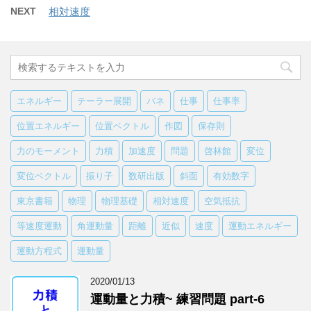
NEXT
相対速度
エネルギー
テーラー展開
バネ
仕事
仕事率
位置エネルギー
位置ベクトル
作図
保存則
力のモーメント
力積
加速度
問題
啓林館
変位
変位ベクトル
振り子
数研出版
斜面
有効数字
東京書籍
物理
物理基礎
相対速度
空気抵抗
等速度運動
角運動量
距離
近似
速度
運動エネルギー
運動方程式
運動量
2020/01/13
運動量と力積~ 練習問題 part-6