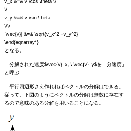
v_x &=& v \cos \theta \\
\\
v_y &=& v \sin \theta
\\\\
|\vec{v}| &=& \sqrt{v_x^2 +v_y^2}
\end{eqnarray*}
となる。
分解された速度$\vec{v}_x, \ \vec{v}_y$を「分速度」
と呼ぶ
平行四辺形さえ作れればベクトルの分解はできる。
従って、下図のようにベクトルの分解は無数に存在す
るので意味のある分解を用いることになる。