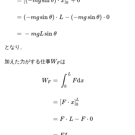
=
[
(
−
sin
)
⋅
]
+
0
m
g
θ
x
0
=
(
−
sin
)
⋅
−
(
−
sin
)
⋅
0
m
g
θ
L
m
g
θ
=
−
sin
m
g
L
θ
となり、
加えた力がする仕事
W
は
W
F
F
L
∫
=
d
W
F
x
F
0
L
=
[
⋅
]
F
x
0
W
F
=
∫
0
L
F
d
x
=
[
F
⋅
x
]
0
L
=
F
⋅
L
−
F
⋅
0
=
F
L
=
⋅
−
⋅
0
F
L
F