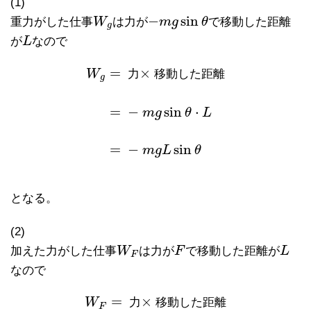
(1)
−
sin
重力がした仕事
W
は力が
m
g
θ
で移動した距離
W
g
−
m
g
sin
θ
g
が
L
なので
L
=
×
W
力
移
動
し
た
距
離
g
=
−
sin
⋅
m
g
θ
L
W
g
=
力
×
移動した距離
=
−
m
g
sin
θ
⋅
L
=
−
m
g
L
sin
=
−
sin
m
g
L
θ
となる。
(2)
加えた力がした仕事
W
は力が
F
で移動した距離が
L
W
F
F
L
F
なので
=
×
W
力
移
動
し
た
距
離
F