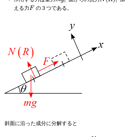
える力
F
の３つである。
F
斜面に沿った成分に分解すると