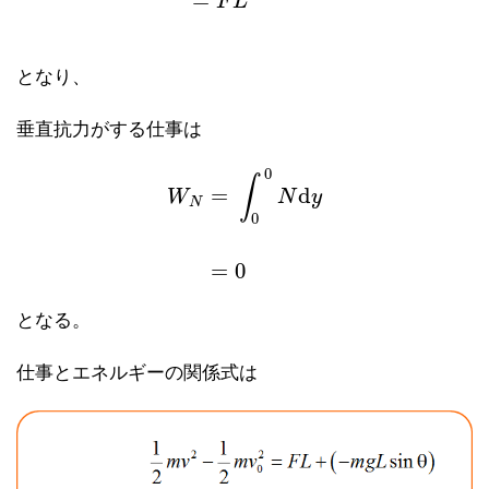
=
F
L
となり、
垂直抗力がする仕事は
0
∫
=
d
W
N
y
N
0
W
N
=
∫
0
0
N
d
y
=
0
=
0
となる。
仕事とエネルギーの関係式は