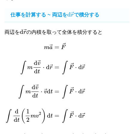
⃗
d
仕事を計算する ~ 両辺を
r
で積分する
d
r
→
⃗
d
両辺を
r
の内積を取って全体を積分すると
d
r
→
⃗
⃗
=
m
a
F
⃗
d
v
∫
∫
⃗
⃗
⃗
⋅
d
=
⋅
d
m
r
F
r
d
t
⃗
d
v
∫
∫
⃗
⃗
⃗
⋅
d
=
⋅
d
m
v
t
F
r
d
t
d
1
(
)
∫
∫
⃗
2
⃗
d
=
⋅
d
m
v
t
F
r
d
2
t
m
a
→
=
F
→
∫
m
d
v
→
d
t
⋅
d
r
→
=
∫
F
→
⋅
d
r
→
∫
m
d
v
→
d
t
⋅
v
→
d
t
=
∫
F
→
⋅
d