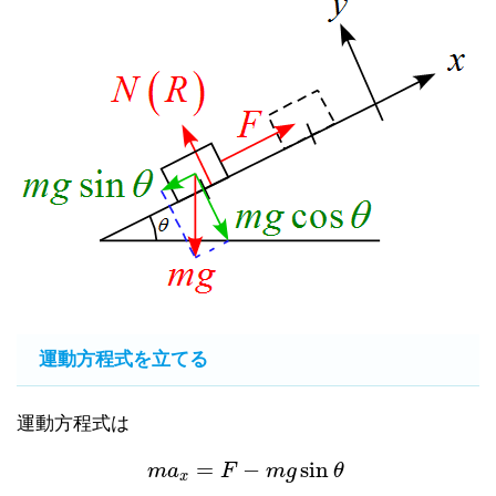
運動方程式を立てる
運動方程式は
=
−
sin
m
a
F
m
g
θ
x