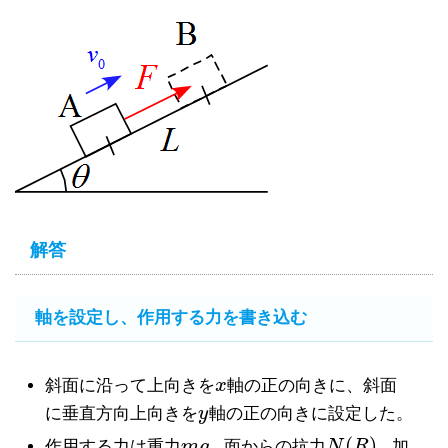
解答
軸を設定し、作用する力を書き込む
斜面に沿って上向きを
x
軸の正の向きに、斜面
x
に垂直方向上向きを
y
軸の正の向きに設定した。
y
,
(
)
,
作用する力は重力
m
g
面からの抗力
N
R
加
m
g
,
N
(
R
)
,