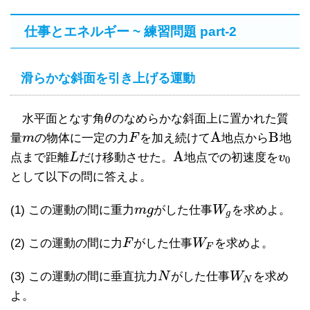
仕事とエネルギー ~ 練習問題 part-2
滑らかな斜面を引き上げる運動
水平面となす角
θ
のなめらかな斜面上に置かれた質
θ
A
B
量
m
の物体に一定の力
F
を加え続けて
地点から
地
m
F
A
B
A
点まで距離
L
だけ移動させた。
地点での初速度を
v
L
A
v
0
0
として以下の問に答えよ。
(1) この運動の間に重力
m
g
がした仕事
W
を求めよ。
m
g
W
g
g
(2) この運動の間に力
F
がした仕事
W
を求めよ。
F
W
F
F
(3) この運動の間に垂直抗力
N
がした仕事
W
を求め
N
W
N
N
よ。