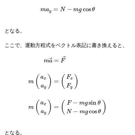
m
a
x
=
F
−
m
g
sin
θ
m
a
y
=
N
−
m
g
cos
θ
=
−
cos
m
a
N
m
g
θ
y
となる。
ここで、運動方程式をベクトル表記に書き換えると、
⃗
⃗
=
m
a
F
(
)
(
)
a
F
x
x
=
m
m
a
→
=
F
→
m
(
a
x
a
y
)
=
(
F
x
F
y
)
m
(
a
x
a
y
)
=
(
F
−
m
g
sin
θ
a
F
y
y
−
sin
(
)
(
)
a
F
m
g
θ
x
=
m
−
cos
a
N
m
g
θ
y
となる。