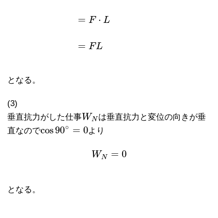
=
⋅
F
L
W
F
=
力
×
移動した距離
=
F
⋅
L
=
F
L
=
F
L
となる。
(3)
垂直抗力がした仕事
W
は垂直抗力と変位の向きが垂
W
N
N
∘
cos
90
=
0
直なので
より
cos
90
∘
=
0
=
0
W
N
=
0
W
N
となる。