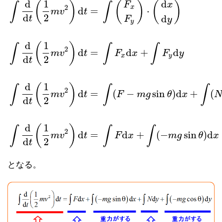
d
1
d
(
)
(
)
(
)
F
x
∫
∫
x
2
d
=
⋅
m
v
t
d
2
d
t
F
y
y
d
1
(
)
∫
∫
∫
2
d
=
d
+
d
m
v
t
F
x
F
y
x
y
d
2
t
d
1
(
)
∫
∫
∫
2
d
=
(
−
sin
)
d
+
(
m
v
t
F
m
g
θ
x
d
2
t
d
1
(
)
∫
∫
∫
2
d
=
d
+
(
−
sin
)
d
m
v
t
F
x
m
g
θ
x
d
2
t
となる。