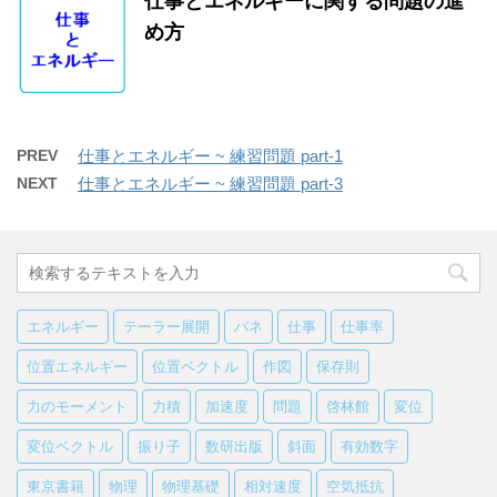
仕事とエネルギーに関する問題の進
め方
PREV
仕事とエネルギー ~ 練習問題 part-1
NEXT
仕事とエネルギー ~ 練習問題 part-3
エネルギー
テーラー展開
バネ
仕事
仕事率
位置エネルギー
位置ベクトル
作図
保存則
力のモーメント
力積
加速度
問題
啓林館
変位
変位ベクトル
振り子
数研出版
斜面
有効数字
東京書籍
物理
物理基礎
相対速度
空気抵抗