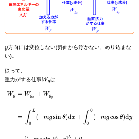
y
方向には変位しない(斜面から浮かない、めり込まな
y
い)。
従って、
重力がする仕事
W
は
W
g
g
=
+
W
W
W
g
g
g
x
y
0
L
∫
∫
=
(
−
sin
)
d
+
(
−
cos
)
d
m
g
θ
x
m
g
θ
y
0
0
W
g
=
W
g
x
+
W
g
y
=
∫
0
L
(
−
m
g
sin
θ
)
d
x
+
∫
0
0
(
−
m
g
cos
θ
)
d
y
=
[
(
−
m
g
L