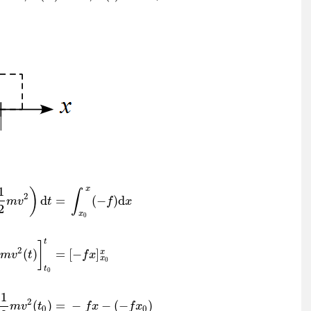
x
1
)
∫
2
d
=
(
−
)
d
m
v
t
f
x
2
x
0
t
]
2
(
)
=
[
−
]
x
m
v
t
f
x
x
0
t
0
d
t
=
∫
x
0
x
(
−
f
)
d
x
[
1
2
m
v
2
(
t
)
]
t
0
t
=
[
−
f
x
]
x
0
x
1
2
m
v
2
(
t
)
−
1
2
m
v
2
(
t
0
)
=
−
f
x
−
(
−
f
x
0
)
1
2
(
)
=
−
−
(
−
)
m
v
t
f
x
f
x
0
0