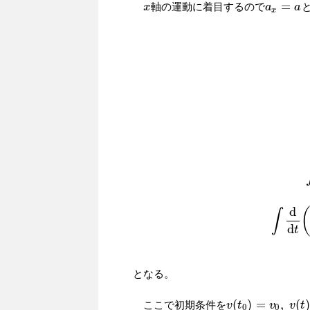
=
軸の運動に着目するので
x
x
a
a
x
=
a
a
x
m
a
=
−
f
m
d
∫
d
t
となる。
(
)
=
,
(
ここで初期条件を
v
v
(
t
t
0
)
=
v
0
,
v
v
(
t
)
=
v
v
,
t
x
0
0