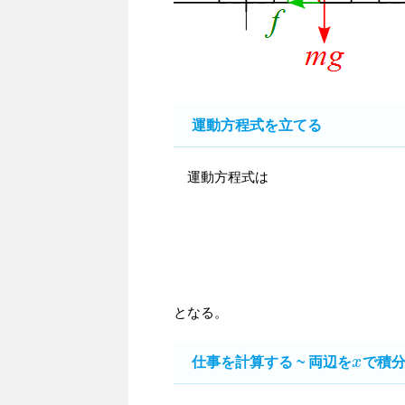
運動方程式を立てる
運動方程式は
となる。
仕事を計算する ~ 両辺を
x
で積
x