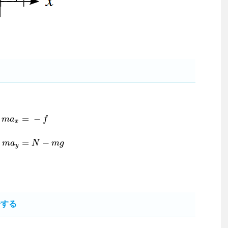
=
−
m
a
f
x
m
a
x
=
−
f
m
a
y
=
N
−
m
g
=
−
m
a
N
m
g
y
分する