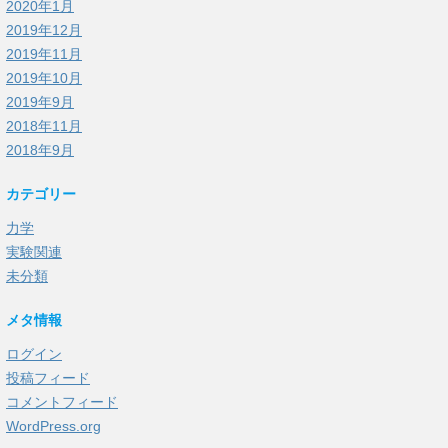
2020年1月
2019年12月
2019年11月
2019年10月
2019年9月
2018年11月
2018年9月
カテゴリー
力学
実験関連
未分類
メタ情報
ログイン
投稿フィード
1
2
m
v
2
−
1
2
m
v
0
2
=
−
f
(
x
−
x
0
)
コメントフィード
WordPress.org