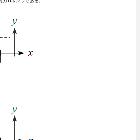
抗力
の2つである。
R
R