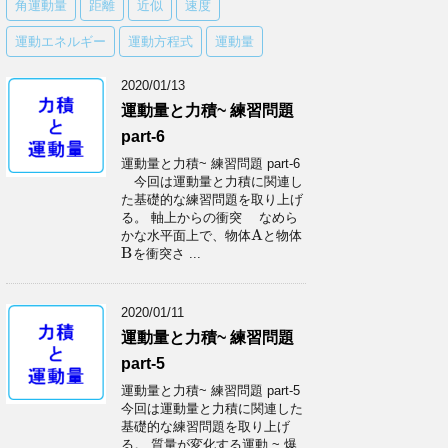
角運動量
距離
近似
速度
運動エネルギー
運動方程式
運動量
2020/01/13
運動量と力積~ 練習問題
part-6
運動量と力積~ 練習問題 part-6
今回は運動量と力積に関連し
た基礎的な練習問題を取り上げ
る。 軸上からの衝突 なめら
A
かな水平面上で、物体
と物体
A
B
を衝突さ ...
B
2020/01/11
運動量と力積~ 練習問題
part-5
運動量と力積~ 練習問題 part-5
今回は運動量と力積に関連した
基礎的な練習問題を取り上げ
る。 質量が変化する運動 ~ 爆