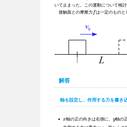
いて止まった。この運動について検討
接触面との摩擦力
は一定のものと
f
f
解答
軸を設定し、作用する力を書き
軸の正の向きは右側に、
軸の
x
x
y
y