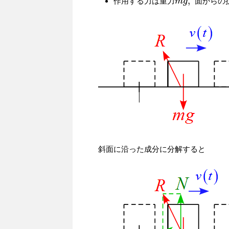
,
作用する力は重力
面からの
m
m
g
g
,
斜面に沿った成分に分解すると