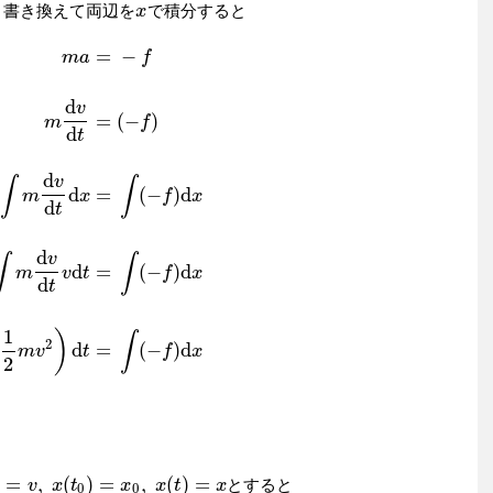
と書き換えて両辺を
で積分すると
x
x
=
−
m
a
f
d
v
=
(
−
)
m
f
d
t
d
v
∫
∫
d
=
(
−
)
d
m
x
f
x
d
t
d
v
d
t
=
(
−
f
)
∫
m
d
v
d
t
d
x
=
∫
(
−
f
)
d
x
∫
m
d
v
d
t
v
d
t
=
∫
(
−
f
)
d
x
∫
d
d
t
(
1
2
m
v
2
)
d
t
=
∫
(
−
f
)
d
x
d
v
∫
∫
d
=
(
−
)
d
m
v
t
f
x
d
t
1
(
)
∫
2
d
=
(
−
)
d
m
v
t
f
x
2
)
=
,
(
)
=
,
(
)
=
とすると
(
t
0
)
=
v
x
0
,
x
x
(
t
t
)
=
x
x
x
t
x
0
0