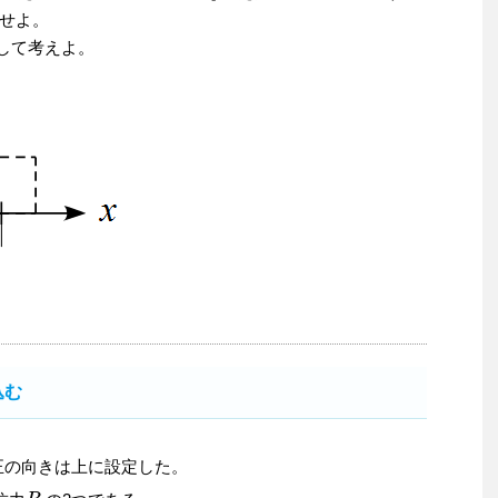
せよ。
して考えよ。
込む
正の向きは上に設定した。