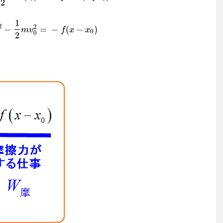
2
1
2
2
−
=
−
(
−
)
m
v
f
x
x
0
0
2