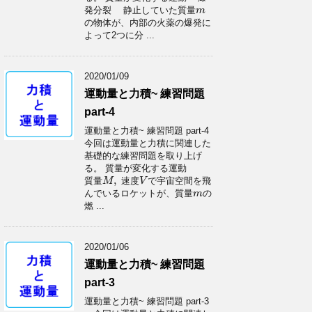
発分裂 静止していた質量
m
m
の物体が、内部の火薬の爆発に
よって2つに分 ...
2020/01/09
運動量と力積~ 練習問題
part-4
運動量と力積~ 練習問題 part-4
今回は運動量と力積に関連した
基礎的な練習問題を取り上げ
る。 質量が変化する運動
,
質量
速度
で宇宙空間を飛
M
M
,
V
V
んでいるロケットが、質量
の
m
m
燃 ...
2020/01/06
運動量と力積~ 練習問題
part-3
運動量と力積~ 練習問題 part-3