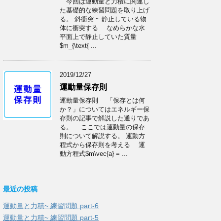
今回は運動量と力積に関連し
た基礎的な練習問題を取り上げ
る。 斜衝突 ~ 静止している物
体に衝突する なめらかな水
平面上で静止していた質量
$m_{\text{ ...
2019/12/27
運動量保存則
運動量保存則 「保存とは何
か？」についてはエネルギー保
存則の記事で解説した通りであ
る。 ここでは運動量の保存
則について解説する。 運動方
程式から保存則を考える 運
動方程式$m\vec{a} = ...
最近の投稿
運動量と力積~ 練習問題 part-6
運動量と力積~ 練習問題 part-5