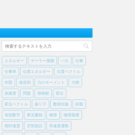
エネルギー
テーラー展開
バネ
仕事
仕事率
位置エネルギー
位置ベクトル
作図
保存則
力のモーメント
力積
加速度
問題
啓林館
変位
変位ベクトル
振り子
数研出版
斜面
有効数字
東京書籍
物理
物理基礎
相対速度
空気抵抗
等速度運動