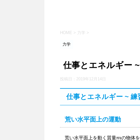
HOME
>
力学
>
力学
仕事とエネルギー ~ 練
投稿日：
2019年12月14日
仕事とエネルギー ~ 練習問
荒い水平面上の運動
荒い水平面上を動く質量
の物体
m
m