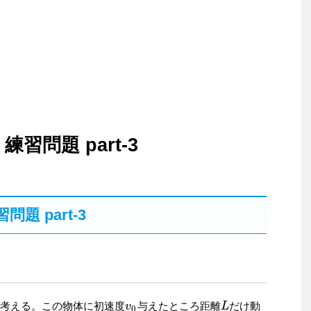
習問題 part-3
題 part-3
を考える。この物体に初速度
与えたところ距離
だけ動
v
v
0
L
L
0