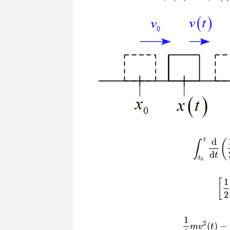
t
d
(
∫
d
t
t
0
1
[
2
∫
t
0
t
d
d
t
(
1
2
m
v
2
)
1
2
(
)
−
m
v
t